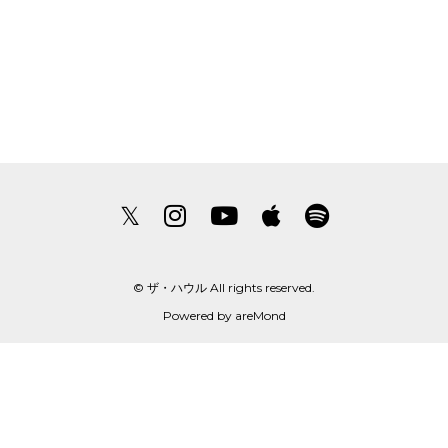
𝕏
© ザ・ハウル All rights reserved.
Powered by
areMond