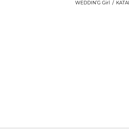
WEDDIN’G Girl / KATA