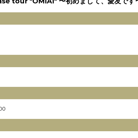
lease tour "OMIAI" 〜初めまして、愛友です
5
00