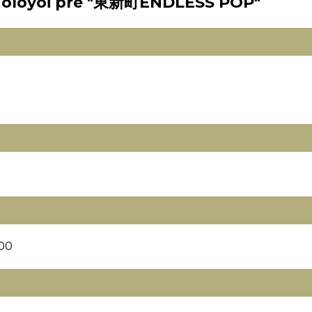
holoyoi pre "東新町ENDLESS POP"
00