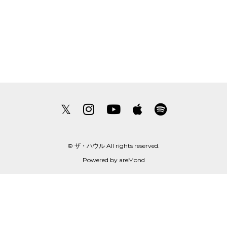
𝕏
© ザ・ハウル All rights reserved.
Powered by
areMond